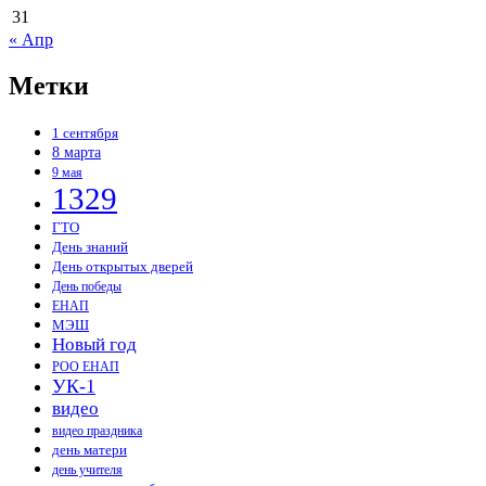
31
« Апр
Метки
1 сентября
8 марта
9 мая
1329
ГТО
День знаний
День открытых дверей
День победы
ЕНАП
МЭШ
Новый год
РОО ЕНАП
УК-1
видео
видео праздника
день матери
день учителя