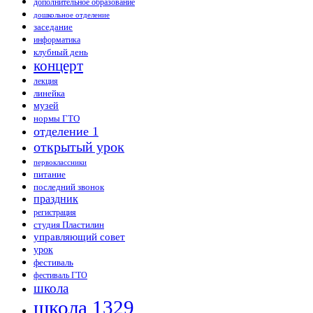
дополнительное образование
дошкольное отделение
заседание
информатика
клубный день
концерт
лекция
линейка
музей
нормы ГТО
отделение 1
открытый урок
первоклассники
питание
последний звонок
праздник
регистрация
студия Пластилин
управляющий совет
урок
фестиваль
фестиваль ГТО
школа
школа 1329