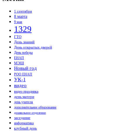
1 сентября
8 марта
9 мая
1329
ГТО
День знаний
День открытых дверей
День победы
ЕНАП
МЭШ
Новый год
РОО ЕНАП
УК-1
видео
видео праздника
день матери
день учителя
дополнительное образование
дошкольное отделение
заседание
информатика
клубный день