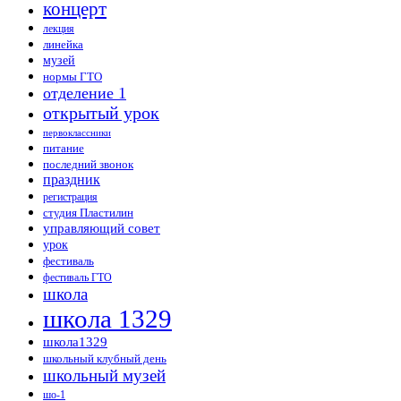
концерт
лекция
линейка
музей
нормы ГТО
отделение 1
открытый урок
первоклассники
питание
последний звонок
праздник
регистрация
студия Пластилин
управляющий совет
урок
фестиваль
фестиваль ГТО
школа
школа 1329
школа1329
школьный клубный день
школьный музей
шо-1