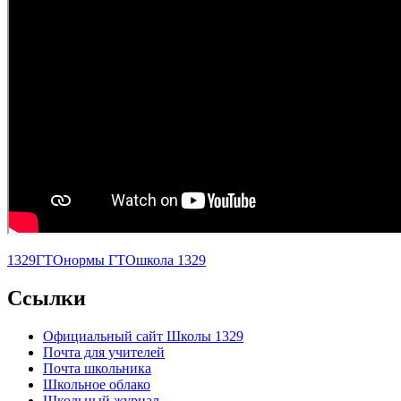
1329
ГТО
нормы ГТО
школа 1329
Ccылки
Официальный сайт Школы 1329
Почта для учителей
Почта школьника
Школьное облако
Школьный журнал