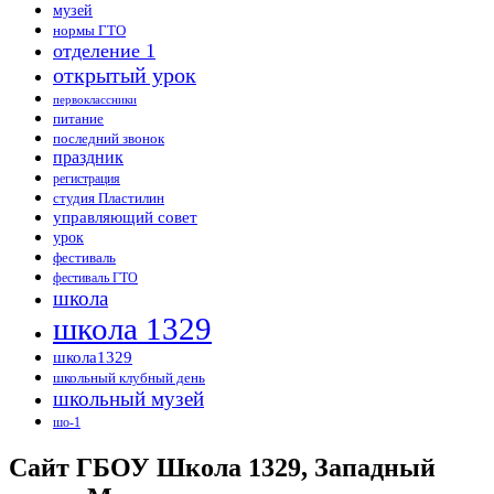
музей
нормы ГТО
отделение 1
открытый урок
первоклассники
питание
последний звонок
праздник
регистрация
студия Пластилин
управляющий совет
урок
фестиваль
фестиваль ГТО
школа
школа 1329
школа1329
школьный клубный день
школьный музей
шо-1
Сайт ГБОУ Школа 1329, Западный