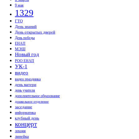
9 мая
1329
ГТО
День знаний
День открытых дверей
День победы
ЕНАП
МЭШ
Новый год
РОО ЕНАП
УК-1
видео
видео праздника
день матери
день учителя
дополнительное образование
дошкольное отделение
заседание
информатика
клубный день
концерт
лекция
линейка