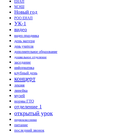
ЕНАП
МЭШ
Новый год
РОО ЕНАП
УК-1
видео
видео праздника
день матери
день учителя
дополнительное образование
дошкольное отделение
заседание
информатика
клубный день
концерт
лекция
линейка
музей
нормы ГТО
отделение 1
открытый урок
первоклассники
питание
последний звонок