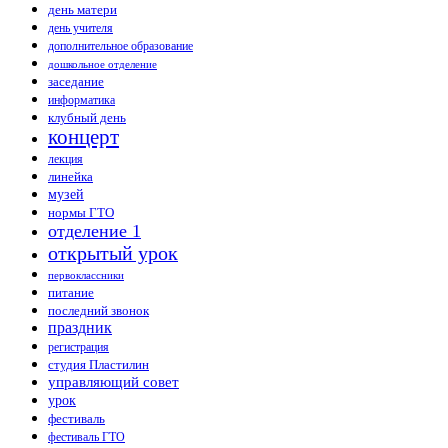
день матери
день учителя
дополнительное образование
дошкольное отделение
заседание
информатика
клубный день
концерт
лекция
линейка
музей
нормы ГТО
отделение 1
открытый урок
первоклассники
питание
последний звонок
праздник
регистрация
студия Пластилин
управляющий совет
урок
фестиваль
фестиваль ГТО