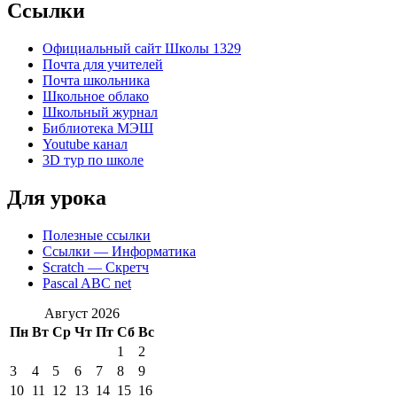
Ccылки
Официальный сайт Школы 1329
Почта для учителей
Почта школьника
Школьное облако
Школьный журнал
Библиотека МЭШ
Youtube канал
3D тур по школе
Для урока
Полезные ссылки
Ссылки — Информатика
Scratch — Скретч
Pascal ABC net
Август 2026
Пн
Вт
Ср
Чт
Пт
Сб
Вс
1
2
3
4
5
6
7
8
9
10
11
12
13
14
15
16