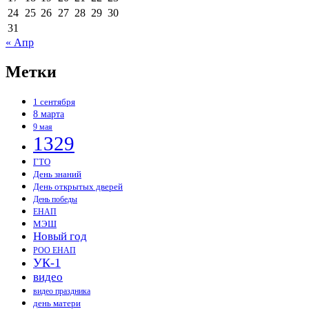
24
25
26
27
28
29
30
31
« Апр
Метки
1 сентября
8 марта
9 мая
1329
ГТО
День знаний
День открытых дверей
День победы
ЕНАП
МЭШ
Новый год
РОО ЕНАП
УК-1
видео
видео праздника
день матери