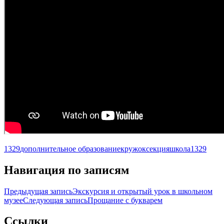
1329
дополнительное образование
кружок
секция
школа1329
Навигация по записям
Предыдущая запись
Экскурсия и открытый урок в школьном
музее
Следующая запись
Прощание с букварем
Ccылки