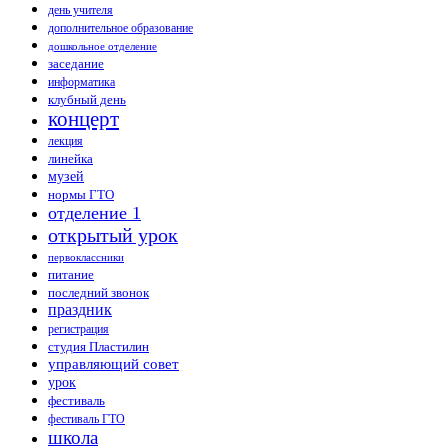
день учителя
дополнительное образование
дошкольное отделение
заседание
информатика
клубный день
концерт
лекция
линейка
музей
нормы ГТО
отделение 1
открытый урок
первоклассники
питание
последний звонок
праздник
регистрация
студия Пластилин
управляющий совет
урок
фестиваль
фестиваль ГТО
школа