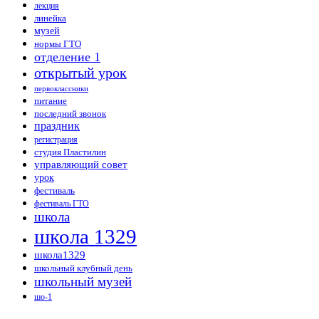
лекция
линейка
музей
нормы ГТО
отделение 1
открытый урок
первоклассники
питание
последний звонок
праздник
регистрация
студия Пластилин
управляющий совет
урок
фестиваль
фестиваль ГТО
школа
школа 1329
школа1329
школьный клубный день
школьный музей
шо-1