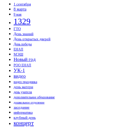
1 сентября
8 марта
9 мая
1329
ГТО
День знаний
День открытых дверей
День победы
ЕНАП
МЭШ
Новый год
РОО ЕНАП
УК-1
видео
видео праздника
день матери
день учителя
дополнительное образование
дошкольное отделение
заседание
информатика
клубный день
концерт