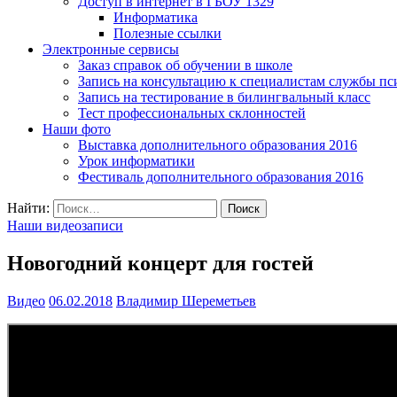
Доступ в интернет в ГБОУ 1329
Информатика
Полезные ссылки
Электронные сервисы
Заказ справок об обучении в школе
Запись на консультацию к специалистам службы пс
Запись на тестирование в билингвальный класс
Тест профессиональных склонностей
Наши фото
Выставка дополнительного образования 2016
Урок информатики
Фестиваль дополнительного образования 2016
Найти:
Наши видеозаписи
Новогодний концерт для гостей
Видео
06.02.2018
Владимир Шереметьев