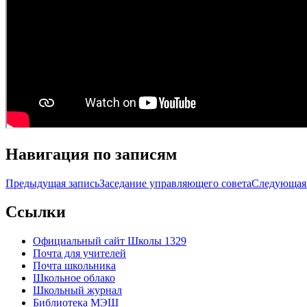
Навигация по записям
Предыдущая запись
Заседание управляющего совета
Следующая 
Ccылки
Официальный сайт Школы 1329
Почта для учителей
Почта школьника
Школьное облако
Школьный журнал
Библиотека МЭШ