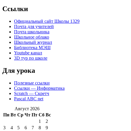
Ccылки
Официальный сайт Школы 1329
Почта для учителей
Почта школьника
Школьное облако
Школьный журнал
Библиотека МЭШ
Youtube канал
3D тур по школе
Для урока
Полезные ссылки
Ссылки — Информатика
Scratch — Скретч
Pascal ABC net
Август 2026
Пн
Вт
Ср
Чт
Пт
Сб
Вс
1
2
3
4
5
6
7
8
9