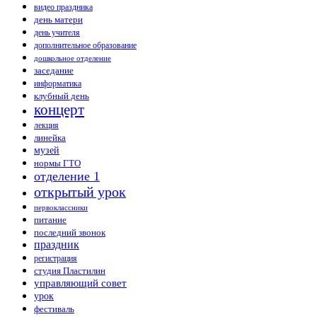
видео праздника
день матери
день учителя
дополнительное образование
дошкольное отделение
заседание
информатика
клубный день
концерт
лекция
линейка
музей
нормы ГТО
отделение 1
открытый урок
первоклассники
питание
последний звонок
праздник
регистрация
студия Пластилин
управляющий совет
урок
фестиваль