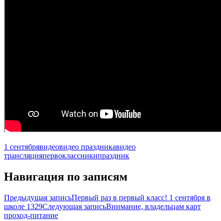
1 сентября
видео
видео праздника
видео
трансляция
первоклассники
праздник
Навигация по записям
Предыдущая запись
Первый раз в первый класс! 1 сентября в
школе 1329
Следующая запись
Внимание, владельцам карт
проход-питание