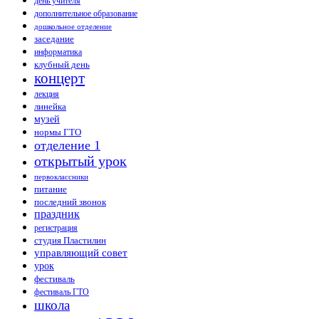
день учителя
дополнительное образование
дошкольное отделение
заседание
информатика
клубный день
концерт
лекция
линейка
музей
нормы ГТО
отделение 1
открытый урок
первоклассники
питание
последний звонок
праздник
регистрация
студия Пластилин
управляющий совет
урок
фестиваль
фестиваль ГТО
школа