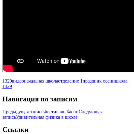
1329
видео
начальная школа
отделение 1
праздник осени
школа
1329
Навигация по записям
Предыдущая запись
Фестиваль Басни
Следующая
запись
Удивительная физика в школе
Ccылки