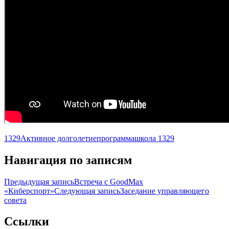
1329
Активное долголетие
программа
школа 1329
Навигация по записям
Предыдущая запись
Встреча с GoodMax
«Киберспорт»
Следующая запись
Заседание управляющего
совета
Ccылки