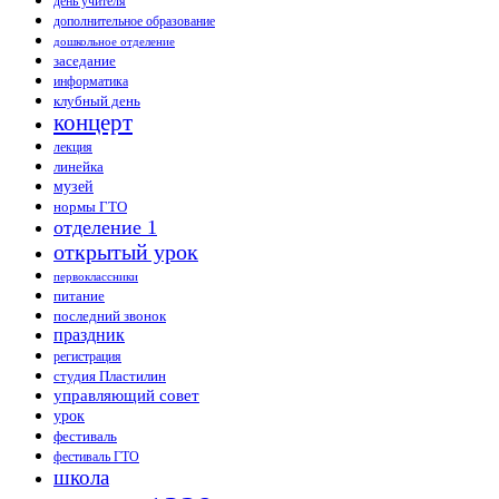
день учителя
дополнительное образование
дошкольное отделение
заседание
информатика
клубный день
концерт
лекция
линейка
музей
нормы ГТО
отделение 1
открытый урок
первоклассники
питание
последний звонок
праздник
регистрация
студия Пластилин
управляющий совет
урок
фестиваль
фестиваль ГТО
школа