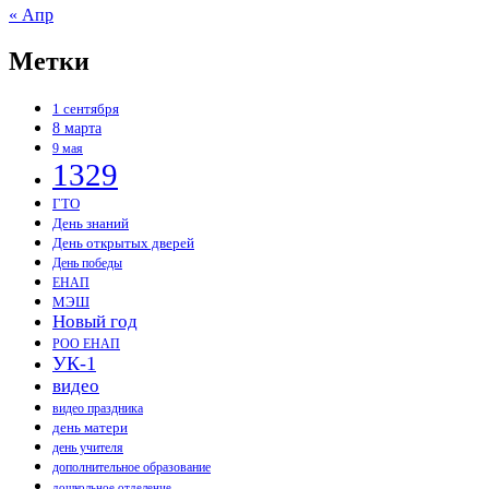
« Апр
Метки
1 сентября
8 марта
9 мая
1329
ГТО
День знаний
День открытых дверей
День победы
ЕНАП
МЭШ
Новый год
РОО ЕНАП
УК-1
видео
видео праздника
день матери
день учителя
дополнительное образование
дошкольное отделение