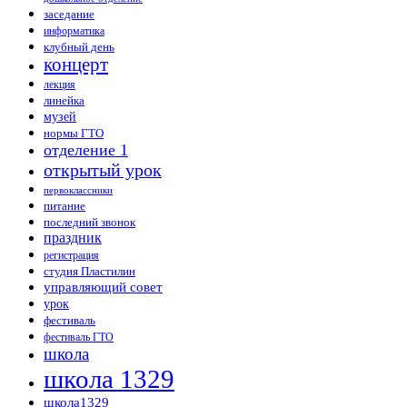
заседание
информатика
клубный день
концерт
лекция
линейка
музей
нормы ГТО
отделение 1
открытый урок
первоклассники
питание
последний звонок
праздник
регистрация
студия Пластилин
управляющий совет
урок
фестиваль
фестиваль ГТО
школа
школа 1329
школа1329