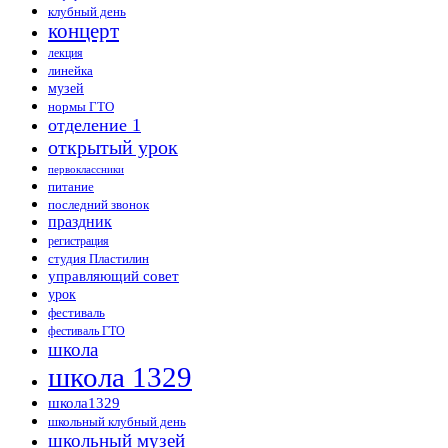
клубный день
концерт
лекция
линейка
музей
нормы ГТО
отделение 1
открытый урок
первоклассники
питание
последний звонок
праздник
регистрация
студия Пластилин
управляющий совет
урок
фестиваль
фестиваль ГТО
школа
школа 1329
школа1329
школьный клубный день
школьный музей