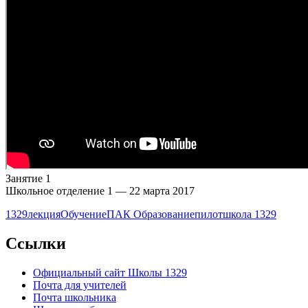
Занятие 1
Школьное отделение 1 — 22 марта 2017
1329
лекция
Обучение
ПАК Образование
пилот
школа 1329
Ccылки
Официальный сайт Школы 1329
Почта для учителей
Почта школьника