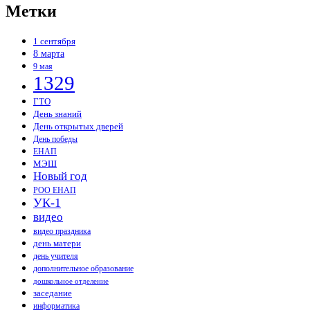
Метки
1 сентября
8 марта
9 мая
1329
ГТО
День знаний
День открытых дверей
День победы
ЕНАП
МЭШ
Новый год
РОО ЕНАП
УК-1
видео
видео праздника
день матери
день учителя
дополнительное образование
дошкольное отделение
заседание
информатика