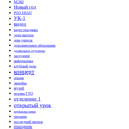
МЭШ
Новый год
РОО ЕНАП
УК-1
видео
видео праздника
день матери
день учителя
дополнительное образование
дошкольное отделение
заседание
информатика
клубный день
концерт
лекция
линейка
музей
нормы ГТО
отделение 1
открытый урок
первоклассники
питание
последний звонок
праздник