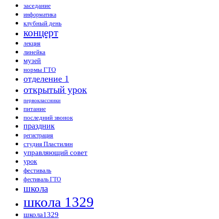
заседание
информатика
клубный день
концерт
лекция
линейка
музей
нормы ГТО
отделение 1
открытый урок
первоклассники
питание
последний звонок
праздник
регистрация
студия Пластилин
управляющий совет
урок
фестиваль
фестиваль ГТО
школа
школа 1329
школа1329