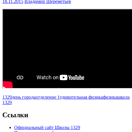
18.11.2015
Владимир Шереметьев
1329
день города
отделение 1
удивительная физика
физика
школа
1329
Ccылки
Официальный сайт Школы 1329