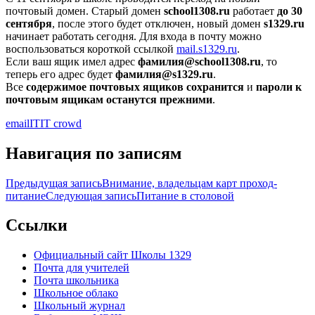
почтовый домен. Старый домен
school1308.ru
работает
до 30
сентября
, после этого будет отключен, новый домен
s1329.ru
начинает работать сегодня. Для входа в почту можно
воспользоваться короткой ссылкой
mail.s1329.ru
.
Если ваш ящик имел адрес
фамилия@school1308.ru
, то
теперь его адрес будет
фамилия@s1329.ru
.
Все
содержимое почтовых ящиков сохранится
и
пароли к
почтовым ящикам останутся прежними
.
email
IT
IT crowd
Навигация по записям
Предыдущая запись
Внимание, владельцам карт проход-
питание
Следующая запись
Питание в столовой
Ccылки
Официальный сайт Школы 1329
Почта для учителей
Почта школьника
Школьное облако
Школьный журнал