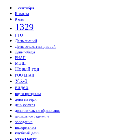
1 сентября
8 марта
9 мая
1329
ГТО
День знаний
День открытых дверей
День победы
ЕНАП
МЭШ
Новый год
РОО ЕНАП
УК-1
видео
видео праздника
день матери
день учителя
дополнительное образование
дошкольное отделение
заседание
информатика
клубный день
концерт