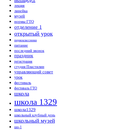
лекция
линейка
музей
нормы ГТО
отделение 1
открытый урок
первоклассники
питание
последний звонок
праздник
регистрация
студия Пластилин
управляющий совет
урок
фестиваль
фестиваль ГТО
школа
школа 1329
школа1329
школьный клубный день
школьный музей
шо-1