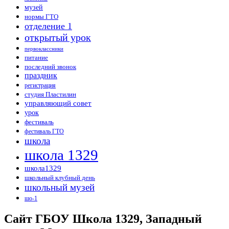
музей
нормы ГТО
отделение 1
открытый урок
первоклассники
питание
последний звонок
праздник
регистрация
студия Пластилин
управляющий совет
урок
фестиваль
фестиваль ГТО
школа
школа 1329
школа1329
школьный клубный день
школьный музей
шо-1
Сайт ГБОУ Школа 1329, Западный