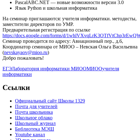
PascalABC.NET — новые возможности версии 3.0
Язык Python и школьная информатика
На семинар приглашаются: учителя информатики. методисты,
заместители директоров по УМР.
Предварительная регистрация по ссылке
https://docs.google.com/forms/d/1whlVXvqLrK3OTfVtChp3rE
Семинар проводится по адресу: Авиационный пер., д.6,
Координатор семинара от МИОО – Невская Ольга Васильевна
(
nevskayaov@mioo.ru
)
Добро пожаловать!
ЕГЭ
Лаборатория информатики МИОО
МИОО
учителя
информатики
Ccылки
Официальный сайт Школы 1329
Почта для учителей
Почта школьника
Школьное облако
Школьный журнал
Библиотека МЭШ
Youtube канал