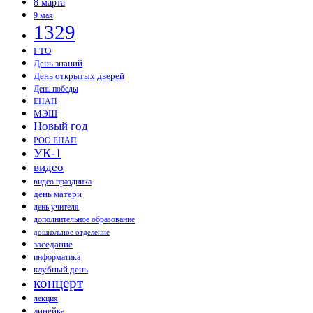
8 марта
9 мая
1329
ГТО
День знаний
День открытых дверей
День победы
ЕНАП
МЭШ
Новый год
РОО ЕНАП
УК-1
видео
видео праздника
день матери
день учителя
дополнительное образование
дошкольное отделение
заседание
информатика
клубный день
концерт
лекция
линейка