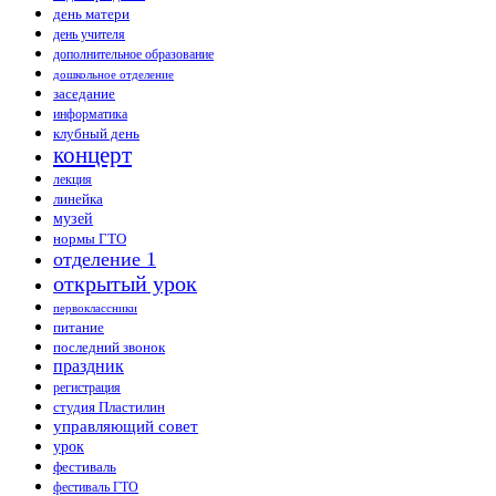
день матери
день учителя
дополнительное образование
дошкольное отделение
заседание
информатика
клубный день
концерт
лекция
линейка
музей
нормы ГТО
отделение 1
открытый урок
первоклассники
питание
последний звонок
праздник
регистрация
студия Пластилин
управляющий совет
урок
фестиваль
фестиваль ГТО