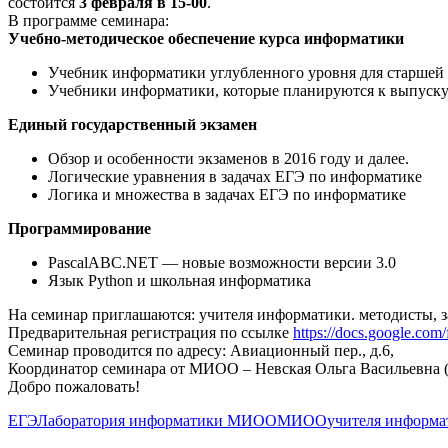
состоится
3 февраля в 15-00
.
В программе семинара:
Учебно-методическое обеспечение курса информатики
Учебник информатики углубленного уровня для старшей 
Учебники информатики, которые планируются к выпуску к 
Единый государственный экзамен
Обзор и особенности экзаменов в 2016 году и далее.
Логические уравнения в задачах ЕГЭ по информатике
Логика и множества в задачах ЕГЭ по информатике
Программирование
PascalABC.NET — новые возможности версии 3.0
Язык Python и школьная информатика
На семинар приглашаются: учителя информатики. методисты, 
Предварительная регистрация по ссылке
https://docs.google
Семинар проводится по адресу: Авиационный пер., д.6,
Координатор семинара от МИОО – Невская Ольга Васильевна 
Добро пожаловать!
ЕГЭ
Лаборатория информатики МИОО
МИОО
учителя информа