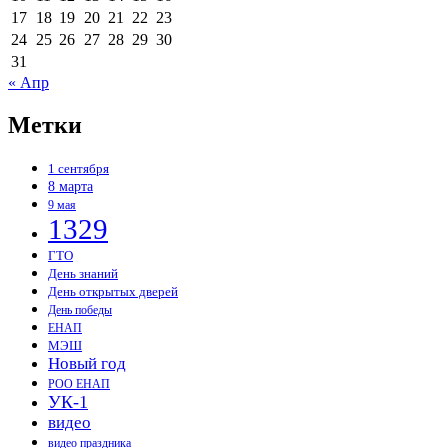
17
18
19
20
21
22
23
24
25
26
27
28
29
30
31
« Апр
Метки
1 сентября
8 марта
9 мая
1329
ГТО
День знаний
День открытых дверей
День победы
ЕНАП
МЭШ
Новый год
РОО ЕНАП
УК-1
видео
видео праздника