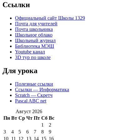
Ccылки
Официальный сайт Школы 1329
Почта для учителей
Почта школьника
Школьное облако
Школьный журнал
Библиотека МЭШ
Youtube канал
3D тур по школе
Для урока
Полезные ссылки
Ссылки — Информатика
Scratch — Скретч
Pascal ABC net
Август 2026
Пн
Вт
Ср
Чт
Пт
Сб
Вс
1
2
3
4
5
6
7
8
9
10
11
12
13
14
15
16