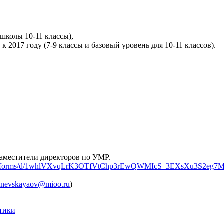
школы 10-11 классы),
2017 году (7-9 классы и базовый уровень для 10-11 классов).
заместители директоров по УМР.
.com/forms/d/1whlVXvqLrK3OTfVtChp3rEwQWMIcS_3EXsXu3S2eg7M
(
nevskayaov@mioo.ru
)
тики